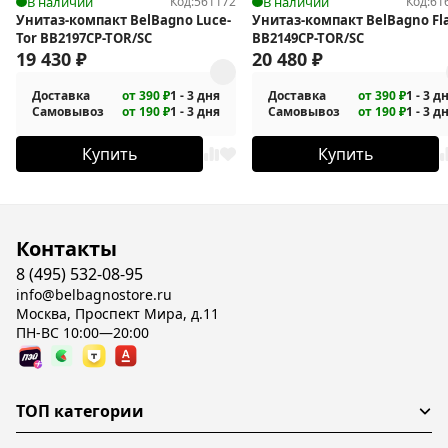
В наличии
Код:
561172
В наличии
Код:
61
Унитаз-компакт BelBagno Luce-
Унитаз-компакт BelBagno Fl
Tor BB2197CP-TOR/SC
BB2149CP-TOR/SC
19 430
₽
20 480
₽
Доставка
от 390 ₽
1 - 3 дня
Доставка
от 390 ₽
1 - 3 д
Самовывоз
от 190 ₽
1 - 3 дня
Самовывоз
от 190 ₽
1 - 3 д
Купить
Купить
Контакты
8 (495) 532-08-95
info@belbagnostore.ru
Москва, Проспект Мира, д.11
ПН-ВС 10:00—20:00
ТОП категории