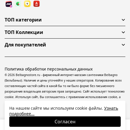
ТОП категории
ТОП Коллекции
Для покупателей
Политика обработки персональных данных
© 2026 Belbagnostore.ru - фирменный интернет-магазин сантехники Belbagno
(Бельбаньо). Наличие и цены уточняйте у наших операторов. Копирование всех
составляющих частей сайта в какой бы то ни было форме без письменного
разрешения владельцев авторских прав запрещено. Сайт использует технологию
cookie. Используя сайт, Вы соглашаетесь с правилами использования
cookie
, а
также даете согласие на обработку
персональных данных
На информационном
На нашем сайте мы используем cookie файлы.
Узнать
ресурсе применяются
рекомендательные технологии
(информационные
подробнее...
технологии предоставления информации на основе сбора, систематизации и
анализа сведений, относящихся к предпочтениям пользователей сети
Согласен
«Интернет», находящихся на территории Российской Федерации).
17 200
₽
В корзину