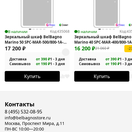
В наличии
Код:
435068
В наличии
Код:
43
Зеркальный шкаф BelBagno
Зеркальный шкаф BelBagno
Marino 50 SPC-MAR-500/800-1A-
Marino 40 SPC-MAR-400/800-1A
LED-TCH с подсветкой
17 200
₽
LED-TCH с подсветкой
16 200
₽
21 060
₽
-2
Доставка
от 390 ₽
1 - 3 дня
Доставка
от 390 ₽
1 - 3 д
Самовывоз
от 190 ₽
1 - 3 дня
Самовывоз
от 190 ₽
1 - 3 д
Купить
Купить
Контакты
8 (495) 532-08-95
info@belbagnostore.ru
Москва, Проспект Мира, д.11
ПН-ВС 10:00—20:00