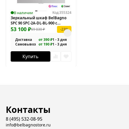
В наличии
Код:
355324
Зеркальный шкаф BelBagno
SPC 90 SPC-2A-DL-BL-900 с
подсветкой
53 100
₽
69 030
₽
-23%
Доставка
от 390 ₽
1 - 3 дня
Самовывоз
от 190 ₽
1 - 3 дня
Купить
Контакты
8 (495) 532-08-95
info@belbagnostore.ru