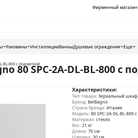
Фирменный магазин
ны
Раковины
Инсталляции
Ванны
Душевые ограждения
Еще
-BL-800 с подсветкой
o 80 SPC-2A-DL-BL-800 с п
Характеристики:
Тип товара:
Зеркальный шкаф
Бренд:
BelBagno
Страна бренда:
Италия
Модель:
80 SPC-2A-DL-BL-800 с
Материал:
стекло
Вес:
21 кг
Длина:
70 см
Ширина:
30 см