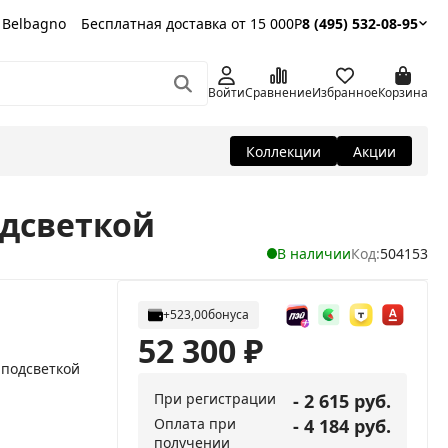
 Belbagno
Бесплатная доставка от 15 000Р
8 (495) 532-08-95
Войти
Сравнение
Избранное
Корзина
Коллекции
Акции
одсветкой
В наличии
Код:
504153
+523,00
бонуса
52 300
₽
 подсветкой
При регистрации
- 2 615 руб.
Оплата при
- 4 184 руб.
получении