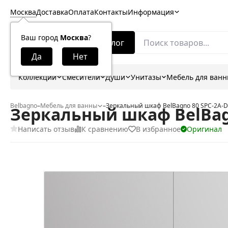
Москва
Доставка
Оплата
Контакты
Информация
Ваш город
Москва
?
Каталог
Коллекции
Смесители
Души
Унитазы
Мебель для ван
Belbagno
–
Мебель для ванны
–
Зеркальный шкаф BelBagno 80 SPC-2A-DL
Зеркальный шкаф BelBagn
Написать отзыв
К сравнению
В избранное
Оригинал