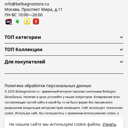
info@belbagnostore.ru
Москва, Проспект Мира, д.11
ПН-ВС 10:00—20:00
ТОП категории
ТОП Коллекции
Для покупателей
Политика обработки персональных данных
© 2026 Belbagnostore.ru - фирменный интернет-магазин сантехники Belbagno
(Бельбаньо). Наличие и цены уточняйте у наших операторов. Копирование всех
составляющих частей сайта в какой бы то ни было форме без письменного
разрешения владельцев авторских прав запрещено. Сайт использует технологию
cookie. Используя сайт, Вы соглашаетесь с правилами использования
cookie
, а
также даете согласие на обработку
персональных данных
На информационном
На нашем сайте мы используем cookie файлы.
Узнать
ресурсе применяются
рекомендательные технологии
(информационные