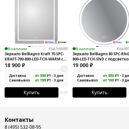
В наличии
Код:
544480
В наличии
Код:
48
Зеркало BelBagno Kraft 70 SPC-
Зеркало BelBagno 80 SPC-RNG
KRAFT-700-800-LED-TCH-WARM с
800-LED-TCH-SND с подсветко
подсветкой
18 900
₽
19 000
₽
Доставка
от 390 ₽
1 - 3 дня
Доставка
от 390 ₽
1 - 3 д
Самовывоз
от 190 ₽
1 - 3 дня
Самовывоз
от 190 ₽
1 - 3 д
Купить
Купить
Контакты
8 (495) 532-08-95