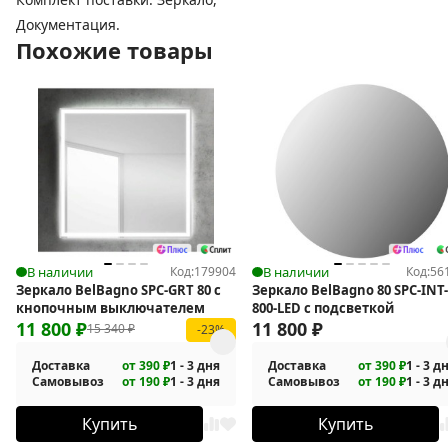
Документация.
Похожие товары
В наличии
Код:
179904
В наличии
Код:
56
Зеркало BelBagno SPC-GRT 80 с
Зеркало BelBagno 80 SPC-INT-
кнопочным выключателем
800-LED с подсветкой
11 800
₽
11 800
₽
15 340
₽
-23%
Доставка
от 390 ₽
1 - 3 дня
Доставка
от 390 ₽
1 - 3 д
Самовывоз
от 190 ₽
1 - 3 дня
Самовывоз
от 190 ₽
1 - 3 д
Купить
Купить