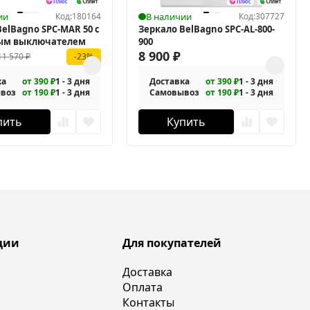
ии
Код:
180164
В наличии
Код:
307727
BelBagno SPC-MAR 50 с
Зеркало BelBagno SPC-AL-800-
ым выключателем
900
8 900
₽
11 570
₽
-23%
ка
от 390 ₽
1 - 3 дня
Доставка
от 390 ₽
1 - 3 дня
воз
от 190 ₽
1 - 3 дня
Самовывоз
от 190 ₽
1 - 3 дня
пить
Купить
ции
Для покупателей
Доставка
Оплата
Контакты