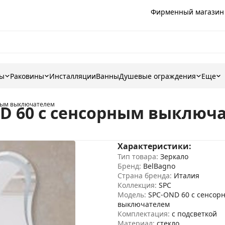
Фирменный магазин
ны
Раковины
Инсталляции
Ванны
Душевые ограждения
Еще
рным выключателем
ND 60 с сенсорным выключ
Характеристики:
Тип товара:
Зеркало
Бренд:
BelBagno
Страна бренда:
Италия
Коллекция:
SPC
Модель:
SPC-OND 60 с сенсор
выключателем
Комплектация:
с подсветкой
Материал:
стекло