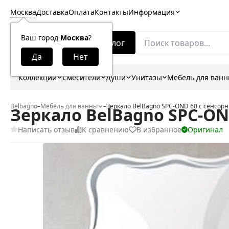
Москва
Доставка
Оплата
Контакты
Информация
Ваш город
Москва
?
Каталог
Коллекции
Смесители
Души
Унитазы
Мебель для ван
Belbagno
–
Мебель для ванны
–
Зеркало BelBagno SPC-OND 60 с сенсо
Зеркало BelBagno SPC-O
Написать отзыв
К сравнению
В избранное
Оригинал