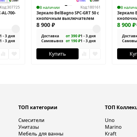
Код:
307725
В наличии
Код:
180161
В налич
-AL-700-
Зеркало BelBagno SPC-GRT 50 с
Зеркало 
кнопочным выключателем
кнопочн
8 900
₽
8 900
₽
1 - 3 дня
Доставка
от 390 ₽
1 - 3 дня
Достав
1 - 3 дня
Самовывоз
от 190 ₽
1 - 3 дня
Самовы
Купить
Ку
ТОП категории
ТОП Коллек
Смесители
Uno
Унитазы
Marino
Мебель для ванны
Kraft