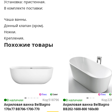
Установка: пристенная.
В комплекте поставки:
Чаша ванны.
Донный клапан (хром).
Ножки.
Крепления.
Похожие товары
В наличии
Код:
518796
В наличии
Код:
22
Акриловая ванна BelBagno
Акриловая ванна BelBagno
170x77 BB706-1700-770
BB202-1600-800 160х80