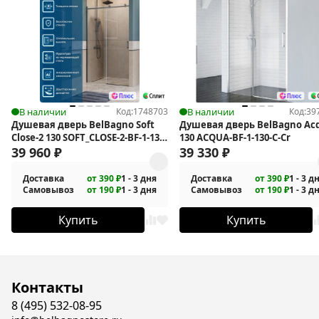
В наличии
Код:
1748703
В наличии
Код:
39
Душевая дверь BelBagno Soft
Душевая дверь BelBagno Ac
Close-2 130 SOFT_CLOSE-2-BF-1-130-
130 ACQUA-BF-1-130-C-Cr
C-GM
39 960
₽
39 330
₽
Доставка
от 390 ₽
1 - 3 дня
Доставка
от 390 ₽
1 - 3 д
Самовывоз
от 190 ₽
1 - 3 дня
Самовывоз
от 190 ₽
1 - 3 д
Купить
Купить
Контакты
8 (495) 532-08-95