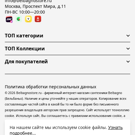
info@belbagnostore.ru
Москва, Проспект Мира, д.11
ПН-ВС 10:00—20:00
ТОП категории
ТОП Коллекции
Для покупателей
Политика обработки персональных данных
© 2026 Belbagnostore.ru - фирменный интернет-магазин сантехники Belbagno
(Бельбаньо). Наличие и цены уточняйте у наших операторов. Копирование всех
составляющих частей сайта в какой бы то ни было форме без письменного
разрешения владельцев авторских прав запрещено. Сайт использует технологию
cookie. Используя сайт, Вы соглашаетесь с правилами использования
cookie
, а
также даете согласие на обработку
персональных данных
На информационном
На нашем сайте мы используем cookie файлы.
Узнать
ресурсе применяются
рекомендательные технологии
(информационные
подробнее...
технологии предоставления информации на основе сбора, систематизации и