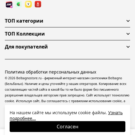
ТОП категории
ТОП Коллекции
Для покупателей
Политика обработки персональных данных
© 2026 Belbagnostore.ru - фирменный интернет-магазин сантехники Belbagno
(Бельбаньо). Наличие и цены уточняйте у наших операторов. Копирование всех
составляющих частей сайта в какой бы то ни было форме без письменного
разрешения владельцев авторских прав запрещено. Сайт использует технологию
cookie. Используя сайт, Вы соглашаетесь с правилами использования
cookie
, а
также даете согласие на обработку
персональных данных
На информационном
На нашем сайте мы используем cookie файлы.
Узнать
ресурсе применяются
рекомендательные технологии
(информационные
подробнее...
технологии предоставления информации на основе сбора, систематизации и
анализа сведений, относящихся к предпочтениям пользователей сети
Согласен
«Интернет», находящихся на территории Российской Федерации).