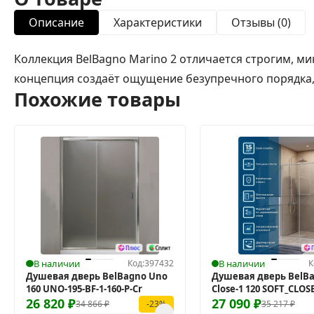
Описание
Характеристики
Отзывы (0)
Коллекция BelBagno Marino 2 отличается строгим,
концепция создаёт ощущение безупречного порядка, с
Похожие товары
В наличии
Код:
397432
В наличии
К
Душевая дверь BelBagno Uno
Душевая дверь BelBa
160 UNO-195-BF-1-160-P-Cr
Close-1 120 SOFT_CLOSE
26 820
₽
120-C-Cr
27 090
₽
34 866
₽
35 217
₽
-23%