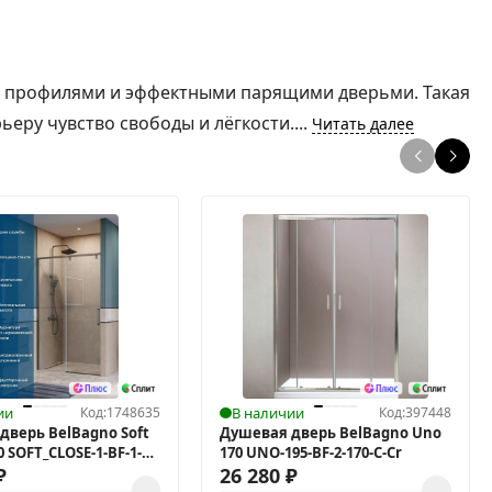
и профилями и эффектными парящими дверьми. Такая
еру чувство свободы и лёгкости....
Читать далее
ии
Код:
1748635
В наличии
Код:
397448
дверь BelBagno Soft
Душевая дверь BelBagno Uno
10 SOFT_CLOSE-1-BF-1-
170 UNO-195-BF-2-170-C-Cr
₽
26 280
₽