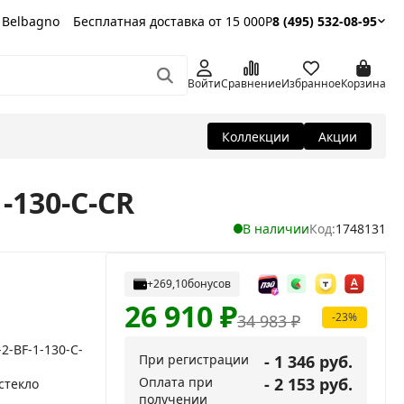
 Belbagno
Бесплатная доставка от 15 000Р
8 (495) 532-08-95
Войти
Сравнение
Избранное
Корзина
Коллекции
Акции
-130-C-CR
В наличии
Код:
1748131
+269,10
бонусов
26 910
₽
-23%
34 983
₽
2-BF-1-130-C-
При регистрации
- 1 346 руб.
Оплата при
- 2 153 руб.
стекло
получении