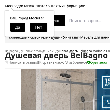
Москва
Доставка
Оплата
Контакты
Информация
Ваш город
Москва
?
Каталог
Коллекции
Смесители
Души
Унитазы
Мебель для ван
Belbagno
–
Душевые ограждения
–
Душевая дверь BelBagno Marino 2 13
Душевая дверь BelBagno M
Написать отзыв
К сравнению
В избранное
Оригинал