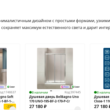
 минималистичным дизайном с простыми формами, узким
охраняет максимум естественного света и дарит интерь
од:
1748637
В наличии
Код:
397445
В налич
gno Soft
Душевая дверь BelBagno Uno
Душевая 
-1-BF-1-
170 UNO-195-BF-2-170-P-Cr
Close-1 1
27 180
₽
110-C-GM
27 180
-23%