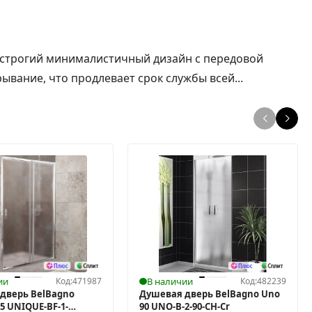
 строгий минималистичный дизайн с передовой
вание, что продлевает срок службы всей...
ии
Код:
471987
В наличии
Код:
482239
дверь BelBagno
Душевая дверь BelBagno Uno
5 UNIQUE-BF-1-
90 UNO-B-2-90-CH-Cr