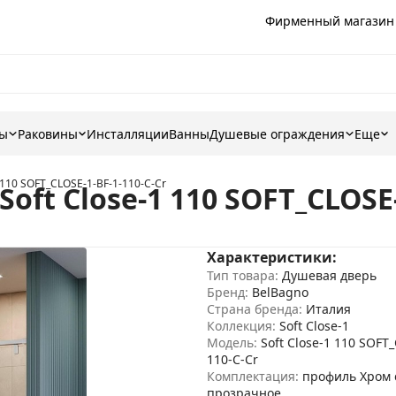
Фирменный магазин
ны
Раковины
Инсталляции
Ванны
Душевые ограждения
Еще
 110 SOFT_CLOSE-1-BF-1-110-C-Cr
ft Close-1 110 SOFT_CLOSE-
Характеристики:
Тип товара:
Душевая дверь
Бренд:
BelBagno
Страна бренда:
Италия
Коллекция:
Soft Close-1
Модель:
Soft Close-1 110 SOFT
110-C-Cr
Комплектация:
профиль Хром 
прозрачное