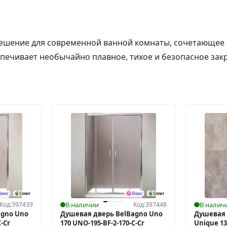
решение для современной ванной комнаты, сочетающее
ечивает необычайно плавное, тихое и безопасное закры
Код:
397439
В наличии
Код:
397448
В налич
agno Uno
Душевая дверь BelBagno Uno
Душевая 
-Cr
170 UNO-195-BF-2-170-C-Cr
Unique 13