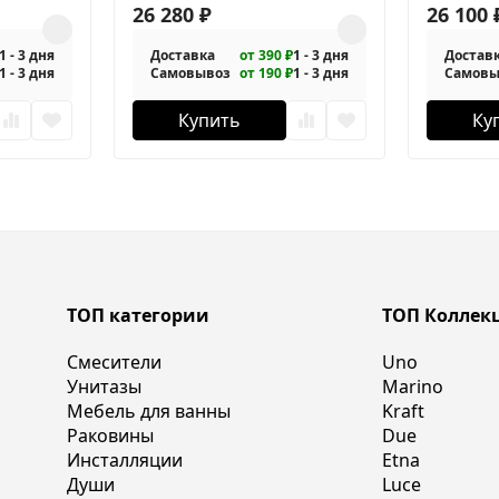
26 280
₽
120/135-P-
26 100
1 - 3 дня
Доставка
от 390 ₽
1 - 3 дня
Достав
1 - 3 дня
Самовывоз
от 190 ₽
1 - 3 дня
Самовы
Купить
Ку
ТОП категории
ТОП Коллек
Смесители
Uno
Унитазы
Marino
Мебель для ванны
Kraft
Раковины
Due
Инсталляции
Etna
Души
Luce