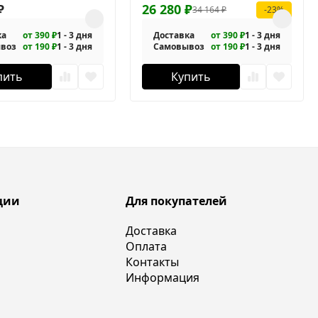
Cr
₽
26 280
₽
34 164
₽
-23%
ка
от 390 ₽
1 - 3 дня
Доставка
от 390 ₽
1 - 3 дня
воз
от 190 ₽
1 - 3 дня
Самовывоз
от 190 ₽
1 - 3 дня
пить
Купить
ции
Для покупателей
Доставка
Оплата
Контакты
Информация