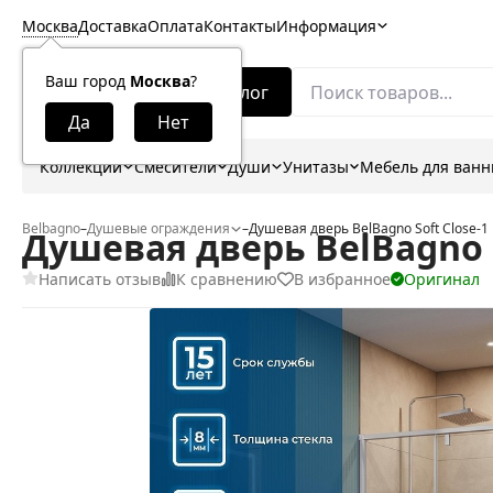
Москва
Доставка
Оплата
Контакты
Информация
Ваш город
Москва
?
Каталог
Коллекции
Смесители
Души
Унитазы
Мебель для ван
Belbagno
–
Душевые ограждения
–
Душевая дверь BelBagno Soft Close-1
Душевая дверь BelBagno So
Написать отзыв
К сравнению
В избранное
Оригинал