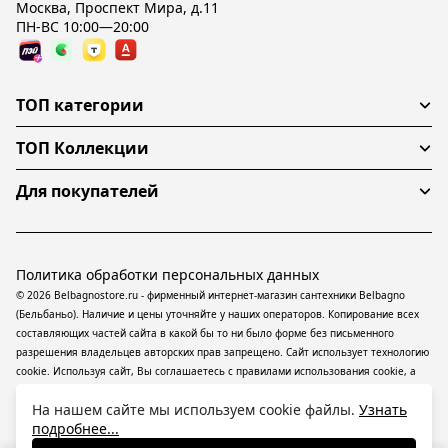
Москва, Проспект Мира, д.11
ПН-ВС 10:00—20:00
ТОП категории
ТОП Коллекции
Для покупателей
Политика обработки персональных данных
© 2026 Belbagnostore.ru - фирменный интернет-магазин сантехники Belbagno
(Бельбаньо). Наличие и цены уточняйте у наших операторов. Копирование всех
составляющих частей сайта в какой бы то ни было форме без письменного
разрешения владельцев авторских прав запрещено. Сайт использует технологию
cookie. Используя сайт, Вы соглашаетесь с правилами использования
cookie
, а
также даете согласие на обработку
персональных данных
На информационном
На нашем сайте мы используем cookie файлы.
Узнать
ресурсе применяются
рекомендательные технологии
(информационные
подробнее...
технологии предоставления информации на основе сбора, систематизации и
анализа сведений, относящихся к предпочтениям пользователей сети