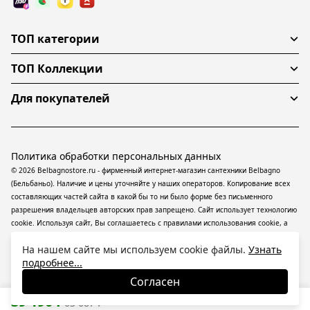
ТОП категории
ТОП Коллекции
Для покупателей
Политика обработки персональных данных
© 2026 Belbagnostore.ru - фирменный интернет-магазин сантехники Belbagno
(Бельбаньо). Наличие и цены уточняйте у наших операторов. Копирование всех
составляющих частей сайта в какой бы то ни было форме без письменного
разрешения владельцев авторских прав запрещено. Сайт использует технологию
cookie. Используя сайт, Вы соглашаетесь с правилами использования
cookie
, а
также даете согласие на обработку
персональных данных
На информационном
На нашем сайте мы используем cookie файлы.
Узнать
ресурсе применяются
рекомендательные технологии
(информационные
подробнее...
технологии предоставления информации на основе сбора, систематизации и
анализа сведений, относящихся к предпочтениям пользователей сети
Согласен
«Интернет», находящихся на территории Российской Федерации).
39 190
₽
63 687
₽