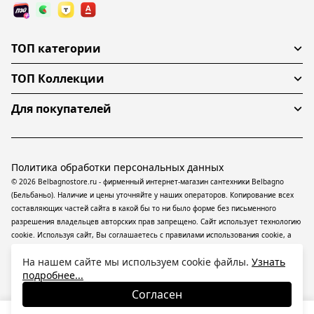
ТОП категории
ТОП Коллекции
Для покупателей
Политика обработки персональных данных
© 2026 Belbagnostore.ru - фирменный интернет-магазин сантехники Belbagno
(Бельбаньо). Наличие и цены уточняйте у наших операторов. Копирование всех
составляющих частей сайта в какой бы то ни было форме без письменного
разрешения владельцев авторских прав запрещено. Сайт использует технологию
cookie. Используя сайт, Вы соглашаетесь с правилами использования
cookie
, а
также даете согласие на обработку
персональных данных
На информационном
На нашем сайте мы используем cookie файлы.
Узнать
ресурсе применяются
рекомендательные технологии
(информационные
подробнее...
технологии предоставления информации на основе сбора, систематизации и
анализа сведений, относящихся к предпочтениям пользователей сети
Согласен
«Интернет», находящихся на территории Российской Федерации).