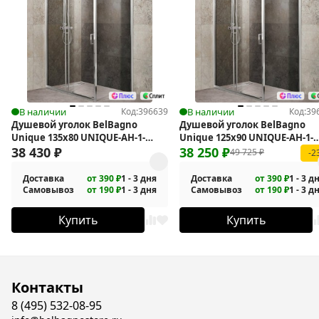
В наличии
Код:
396639
В наличии
Код:
39
Душевой уголок BelBagno
Душевой уголок BelBagno
Unique 135х80 UNIQUE-AH-1-
Unique 125х90 UNIQUE-AH-1-
120/135-80-C-Cr
38 430
₽
110/125-90-C-Cr
38 250
₽
49 725
₽
-2
Доставка
от 390 ₽
1 - 3 дня
Доставка
от 390 ₽
1 - 3 д
Самовывоз
от 190 ₽
1 - 3 дня
Самовывоз
от 190 ₽
1 - 3 д
Купить
Купить
Контакты
8 (495) 532-08-95