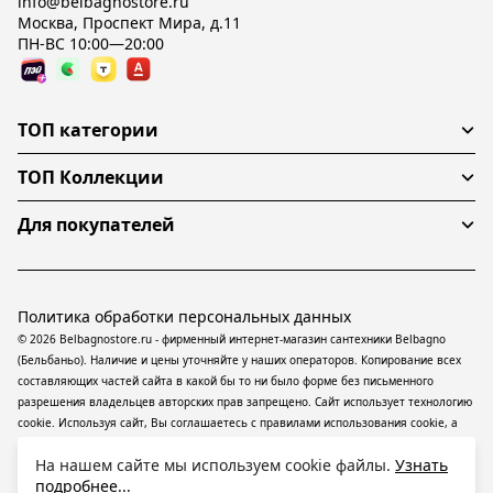
info@belbagnostore.ru
Москва, Проспект Мира, д.11
ПН-ВС 10:00—20:00
ТОП категории
ТОП Коллекции
Для покупателей
Политика обработки персональных данных
© 2026 Belbagnostore.ru - фирменный интернет-магазин сантехники Belbagno
(Бельбаньо). Наличие и цены уточняйте у наших операторов. Копирование всех
составляющих частей сайта в какой бы то ни было форме без письменного
разрешения владельцев авторских прав запрещено. Сайт использует технологию
cookie. Используя сайт, Вы соглашаетесь с правилами использования
cookie
, а
также даете согласие на обработку
персональных данных
На информационном
На нашем сайте мы используем cookie файлы.
Узнать
ресурсе применяются
рекомендательные технологии
(информационные
подробнее...
технологии предоставления информации на основе сбора, систематизации и