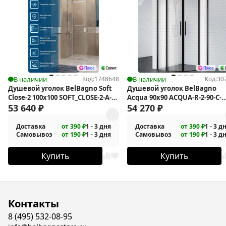
В наличии
Код:
1748648
В наличии
Код:
30
Душевой уголок BelBagno Soft
Душевой уголок BelBagno
Close-2 100x100 SOFT_CLOSE-2-A-1-
Acqua 90x90 ACQUA-R-2-90-C-
100-C-Cr
53 640
₽
NERO
54 270
₽
Доставка
от 390 ₽
1 - 3 дня
Доставка
от 390 ₽
1 - 3 д
Самовывоз
от 190 ₽
1 - 3 дня
Самовывоз
от 190 ₽
1 - 3 д
Купить
Купить
Контакты
8 (495) 532-08-95