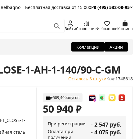
 Belbagno
Бесплатная доставка от 15 000Р
8 (495) 532-08-95
Войти
Сравнение
Избранное
Корзина
Коллекции
Акции
LOSE-1-AH-1-140/90-C-GM
Осталось 3 штуки
Код:
1748618
+509,40
бонусов
50 940
₽
OFT_CLOSE-1-
При регистрации
- 2 547 руб.
Оплата при
- 4 075 руб.
йная сталь
получении