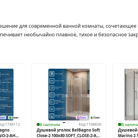
решение для современной ванной комнаты, сочетающее
ечивает необычайно плавное, тихое и безопасное закры
од:
1748112
В наличии
Код:
1748650
В налич
Bagno
Душевой уголок BelBagno Soft
Душевой 
NO-2-AH-
Close-2 100x80 SOFT_CLOSE-2-AH-
Marino 2 