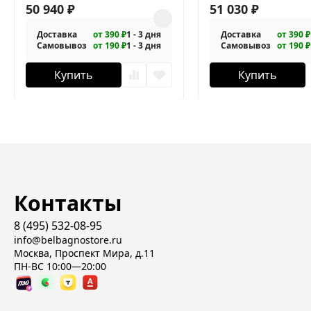
1-120/100-C-GM
50 940
₽
1-130/90-C-GM
51 030
₽
Доставка
от 390 ₽
1 - 3 дня
Доставка
от 390 ₽
Самовывоз
от 190 ₽
1 - 3 дня
Самовывоз
от 190 ₽
Купить
Купить
Контакты
8 (495) 532-08-95
info@belbagnostore.ru
Москва, Проспект Мира, д.11
ПН-ВС 10:00—20:00