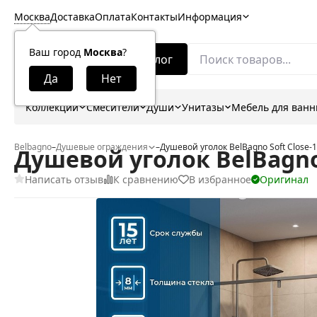
Москва
Доставка
Оплата
Контакты
Информация
Ваш город
Москва
?
Каталог
Коллекции
Смесители
Души
Унитазы
Мебель для ван
Belbagno
–
Душевые ограждения
–
Душевой уголок BelBagno Soft Close-
Душевой уголок BelBagno 
Написать отзыв
К сравнению
В избранное
Оригинал