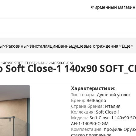
Фирменный магазин
ны
Раковины
Инсталляции
Ванны
Душевые ограждения
Еще
1 140x90 SOFT_CLOSE-1-AH-1-140/90-C-GM
Soft Close-1 140x90 SOFT_C
Характеристики:
Тип товара:
Душевой уголок
Бренд:
BelBagno
Страна бренда:
Италия
Коллекция:
Soft Close-1
Модель:
Soft Close-1 140x90 S
AH-1-140/90-C-GM
Комплектация:
профиль Оруже
стекло прозрачное