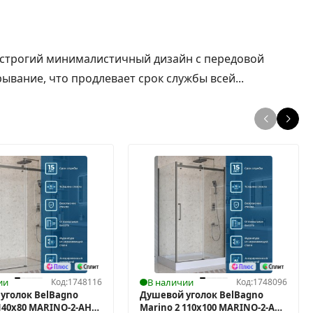
 строгий минималистичный дизайн с передовой
вание, что продлевает срок службы всей...
ии
Код:
1748116
В наличии
Код:
1748096
уголок BelBagno
Душевой уголок BelBagno
140x80 MARINO-2-AH-
Marino 2 110x100 MARINO-2-AH-