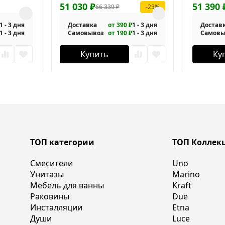
1-100/80-C-Cr
51 030
₽
1-140/80-
51 390
66 339
₽
-23%
1 - 3 дня
Доставка
от 390 ₽
1 - 3 дня
Достав
1 - 3 дня
Самовывоз
от 190 ₽
1 - 3 дня
Самовы
Купить
Ку
ТОП категории
ТОП Коллек
Смесители
Uno
Унитазы
Marino
Мебель для ванны
Kraft
Раковины
Due
Инсталляции
Etna
Души
Luce