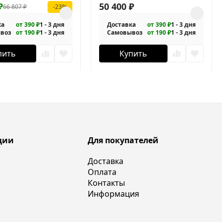
C-GM
₽
1-110/100-C-GM
50 400
₽
66 807
₽
-23%
ка
от 390 ₽
1 - 3 дня
Доставка
от 390 ₽
1 - 3 дня
воз
от 190 ₽
1 - 3 дня
Самовывоз
от 190 ₽
1 - 3 дня
пить
Купить
ции
Для покупателей
Доставка
Оплата
Контакты
Информация