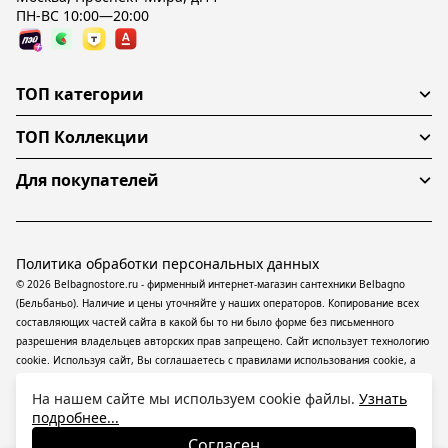
ПН-ВС 10:00—20:00
ТОП категории
ТОП Коллекции
Для покупателей
Политика обработки персональных данных
© 2026 Belbagnostore.ru - фирменный интернет-магазин сантехники Belbagno
(Бельбаньо). Наличие и цены уточняйте у наших операторов. Копирование всех
составляющих частей сайта в какой бы то ни было форме без письменного
разрешения владельцев авторских прав запрещено. Сайт использует технологию
cookie. Используя сайт, Вы соглашаетесь с правилами использования
cookie
, а
также даете согласие на обработку
персональных данных
На информационном
На нашем сайте мы используем cookie файлы.
Узнать
ресурсе применяются
рекомендательные технологии
(информационные
подробнее...
технологии предоставления информации на основе сбора, систематизации и
анализа сведений, относящихся к предпочтениям пользователей сети
Согласен