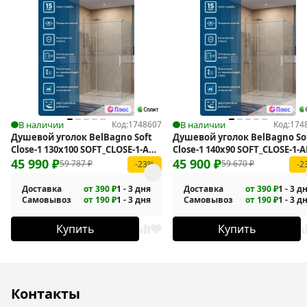
В наличии
Код:
1748607
В наличии
Код:
174
Душевой уголок BelBagno Soft
Душевой уголок BelBagno So
Close-1 130x100 SOFT_CLOSE-1-AH-
Close-1 140x90 SOFT_CLOSE-1-A
1-130/100-C-Cr
45 990
₽
140/90-C-Cr
45 900
₽
59 787
₽
59 670
₽
-23%
-2
Доставка
от 390 ₽
1 - 3 дня
Доставка
от 390 ₽
1 - 3 д
Самовывоз
от 190 ₽
1 - 3 дня
Самовывоз
от 190 ₽
1 - 3 д
Купить
Купить
Контакты