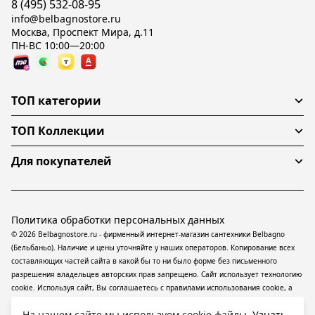
8 (495) 532-08-95
info@belbagnostore.ru
Москва, Проспект Мира, д.11
ПН-ВС 10:00—20:00
ТОП категории
ТОП Коллекции
Для покупателей
Политика обработки персональных данных
© 2026 Belbagnostore.ru - фирменный интернет-магазин сантехники Belbagno
(Бельбаньо). Наличие и цены уточняйте у наших операторов. Копирование всех
составляющих частей сайта в какой бы то ни было форме без письменного
разрешения владельцев авторских прав запрещено. Сайт использует технологию
cookie. Используя сайт, Вы соглашаетесь с правилами использования
cookie
, а
также даете согласие на обработку
персональных данных
На информационном
На нашем сайте мы используем cookie файлы.
Узнать
ресурсе применяются
рекомендательные технологии
(информационные