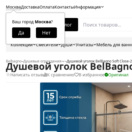
Москва
Доставка
Оплата
Контакты
Информация
Ваш город
Москва
?
Каталог
Коллекции
Смесители
Души
Унитазы
Мебель для ван
Belbagno
–
Душевые ограждения
–
Душевой уголок BelBagno Soft Close-
Душевой уголок BelBagno 
Написать отзыв
К сравнению
В избранное
Оригинал