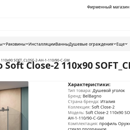
Фирменный магазин
ны
Раковины
Инсталляции
Ванны
Душевые ограждения
Еще
2 110x90 SOFT_CLOSE-2-AH-1-110/90-C-GM
Soft Close-2 110x90 SOFT_C
Характеристики:
Тип товара:
Душевой уголок
Бренд:
BelBagno
Страна бренда:
Италия
Коллекция:
Soft Close-2
Модель:
Soft Close-2 110x90 S
AH-1-110/90-C-GM
Комплектация:
профиль Оруже
стекло прозрачное