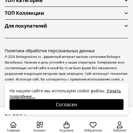
ТОП категории
ТОП Коллекции
Для покупателей
Политика обработки персональных данных
© 2026 Belbagnostore.ru - фирменный интернет-магазин сантехники Belbagno
(Бельбаньо). Наличие и цены уточняйте у наших операторов. Копирование всех
составляющих частей сайта в какой бы то ни было форме без письменного
разрешения владельцев авторских прав запрещено. Сайт использует технологию
cookie. Используя сайт, Вы соглашаетесь с правилами использования
cookie
, а
также даете согласие на обработку
персональных данных
На информационном
На нашем сайте мы используем cookie файлы.
Узнать
ресурсе применяются
рекомендательные технологии
(информационные
подробнее...
технологии предоставления информации на основе сбора, систематизации и
анализа сведений, относящихся к предпочтениям пользователей сети
Согласен
«Интернет», находящихся на территории Российской Федерации).
37 530
₽
Главная
Каталог
Корзина
Избранное
Кабинет