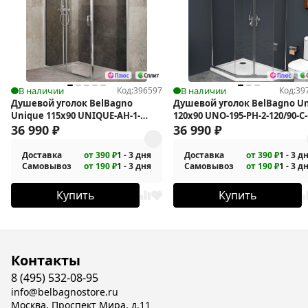
В наличии
Код:
396597
В наличии
Код:
39
Душевой уголок BelBagno
Душевой уголок BelBagno U
Unique 115x90 UNIQUE-AH-1-
120х90 UNO-195-PH-2-120/90-C-
100/115-90-C-Cr
36 990
₽
36 990
₽
Доставка
от 390 ₽
1 - 3 дня
Доставка
от 390 ₽
1 - 3 д
Самовывоз
от 190 ₽
1 - 3 дня
Самовывоз
от 190 ₽
1 - 3 д
Купить
Купить
Контакты
8 (495) 532-08-95
info@belbagnostore.ru
Москва, Проспект Мира, д.11