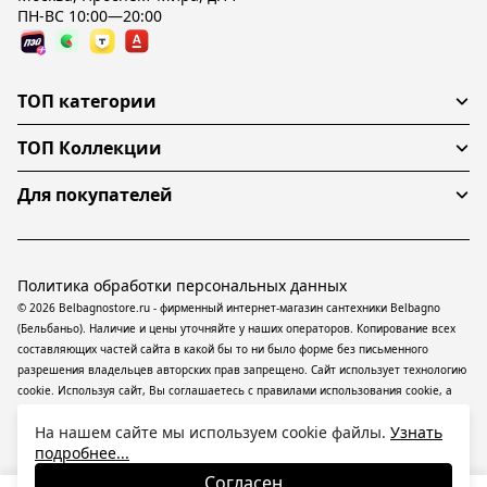
ПН-ВС 10:00—20:00
ТОП категории
ТОП Коллекции
Для покупателей
Политика обработки персональных данных
© 2026 Belbagnostore.ru - фирменный интернет-магазин сантехники Belbagno
(Бельбаньо). Наличие и цены уточняйте у наших операторов. Копирование всех
составляющих частей сайта в какой бы то ни было форме без письменного
разрешения владельцев авторских прав запрещено. Сайт использует технологию
cookie. Используя сайт, Вы соглашаетесь с правилами использования
cookie
, а
также даете согласие на обработку
персональных данных
На информационном
На нашем сайте мы используем cookie файлы.
Узнать
ресурсе применяются
рекомендательные технологии
(информационные
подробнее...
технологии предоставления информации на основе сбора, систематизации и
анализа сведений, относящихся к предпочтениям пользователей сети
Согласен