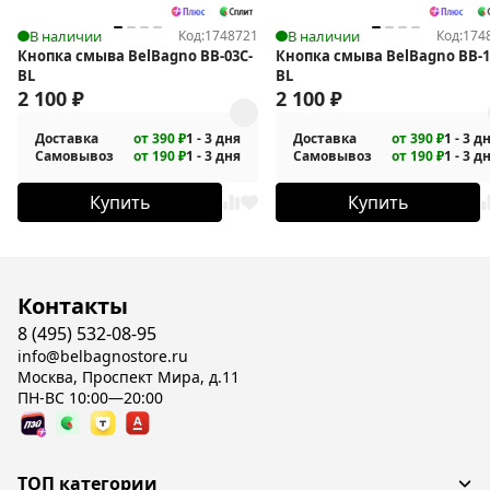
В наличии
Код:
1748721
В наличии
Код:
174
Кнопка смыва BelBagno BB-03C-
Кнопка смыва BelBagno BB-1
BL
BL
2 100
₽
2 100
₽
Доставка
от 390 ₽
1 - 3 дня
Доставка
от 390 ₽
1 - 3 д
Самовывоз
от 190 ₽
1 - 3 дня
Самовывоз
от 190 ₽
1 - 3 д
Купить
Купить
Контакты
8 (495) 532-08-95
info@belbagnostore.ru
Москва, Проспект Мира, д.11
ПН-ВС 10:00—20:00
ТОП категории