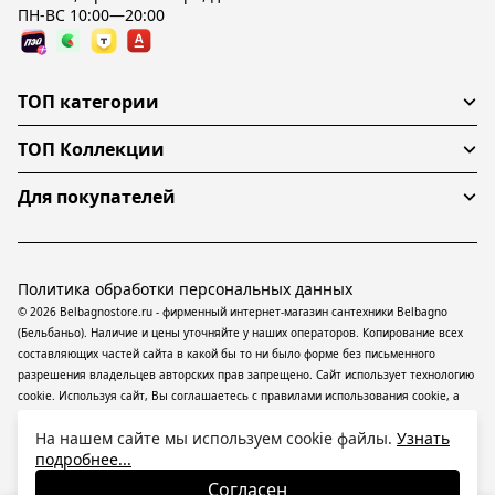
ПН-ВС 10:00—20:00
ТОП категории
ТОП Коллекции
Для покупателей
Политика обработки персональных данных
© 2026 Belbagnostore.ru - фирменный интернет-магазин сантехники Belbagno
(Бельбаньо). Наличие и цены уточняйте у наших операторов. Копирование всех
составляющих частей сайта в какой бы то ни было форме без письменного
разрешения владельцев авторских прав запрещено. Сайт использует технологию
cookie. Используя сайт, Вы соглашаетесь с правилами использования
cookie
, а
также даете согласие на обработку
персональных данных
На информационном
На нашем сайте мы используем cookie файлы.
Узнать
ресурсе применяются
рекомендательные технологии
(информационные
подробнее...
технологии предоставления информации на основе сбора, систематизации и
анализа сведений, относящихся к предпочтениям пользователей сети
Согласен