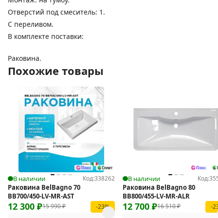
Отверстий под смеситель: 1.
С переливом.
В комплекте поставки:
Раковина.
Похожие товары
В наличии
Код:
338262
В наличии
Код:
35
Раковина BelBagno 70
Раковина BelBagno 80
BB700/450-LV-MR-AST
BB800/455-LV-MR-ALR
12 300
₽
12 700
₽
15 990
₽
16 510
₽
-23%
-2