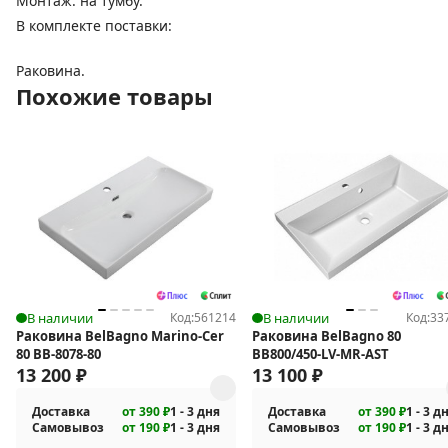
Монтаж: на тумбу.
В комплекте поставки:
Раковина.
Похожие товары
В наличии
Код:
561214
В наличии
Код:
33
Раковина BelBagno Marino-Cer
Раковина BelBagno 80
80 BB-8078-80
BB800/450-LV-MR-AST
13 200
₽
13 100
₽
Доставка
от 390 ₽
1 - 3 дня
Доставка
от 390 ₽
1 - 3 д
Самовывоз
от 190 ₽
1 - 3 дня
Самовывоз
от 190 ₽
1 - 3 д