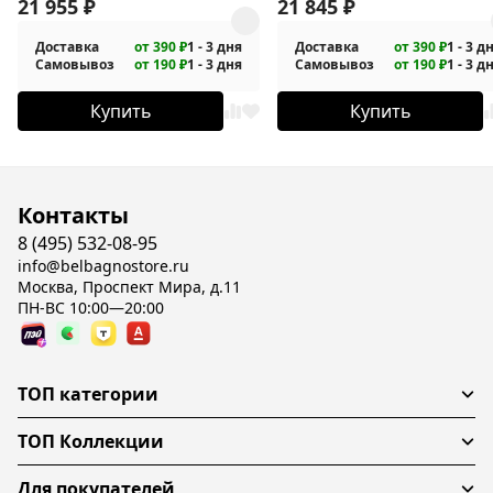
подвесная
21 955
₽
подвесная
21 845
₽
Доставка
от 390 ₽
1 - 3 дня
Доставка
от 390 ₽
1 - 3 д
Самовывоз
от 190 ₽
1 - 3 дня
Самовывоз
от 190 ₽
1 - 3 д
Купить
Купить
Контакты
8 (495) 532-08-95
info@belbagnostore.ru
Москва, Проспект Мира, д.11
ПН-ВС 10:00—20:00
ТОП категории
ТОП Коллекции
Для покупателей