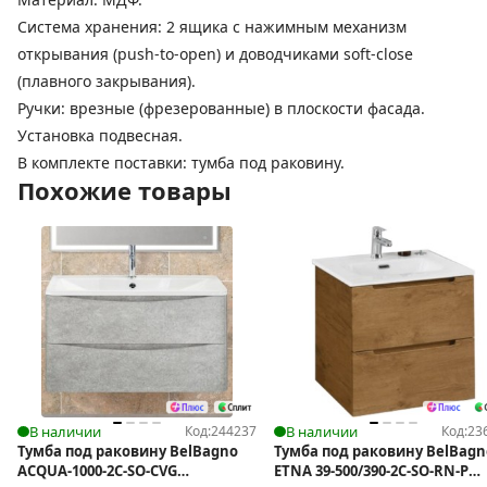
Система хранения: 2 ящика с нажимным механизм
открывания (push-to-open) и доводчиками soft-close
(плавного закрывания).
Ручки: врезные (фрезерованные) в плоскости фасада.
Установка подвесная.
В комплекте поставки: тумба под раковину.
Похожие товары
В наличии
Код:
244237
В наличии
Код:
23
Тумба под раковину BelBagno
Тумба под раковину BelBagn
ACQUA-1000-2C-SO-CVG
ETNA 39-500/390-2C-SO-RN-P