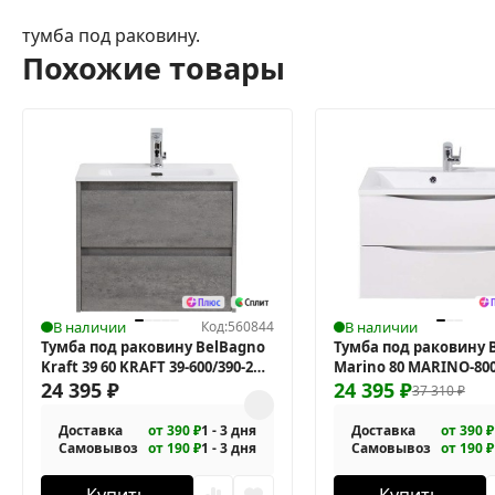
тумба под раковину.
Похожие товары
В наличии
Код:
560844
В наличии
Тумба под раковину BelBagno
Тумба под раковину 
Kraft 39 60 KRAFT 39-600/390-2C-
Marino 80 MARINO-800
SO-CG подвесная
24 395
₽
BO-P подвесная
24 395
₽
37 310
₽
Доставка
от 390 ₽
1 - 3 дня
Доставка
от 390 ₽
Самовывоз
от 190 ₽
1 - 3 дня
Самовывоз
от 190 ₽