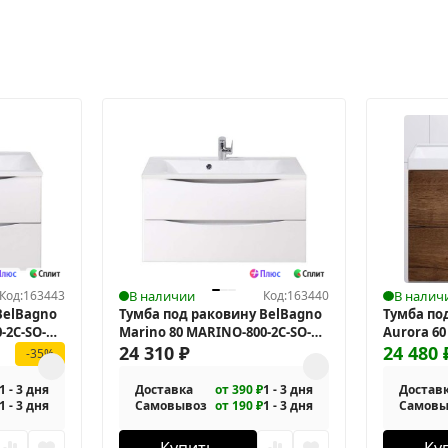
Код:
163443
В наличии
Код:
163440
В налич
BelBagno
Тумба под раковину BelBagno
Тумба по
-2C-SO-
Marino 80 MARINO-800-2C-SO-
Aurora 60
BL-P подвесная
24 310
₽
подвесн
24 480
-35%
1 - 3 дня
Доставка
от 390 ₽
1 - 3 дня
Достав
1 - 3 дня
Самовывоз
от 190 ₽
1 - 3 дня
Самовы