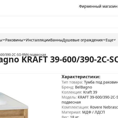
Фирменный магазин
ны
Раковины
Инсталляции
Ванны
Душевые ограждения
Еще
600/390-2C-SO-RNN подвесная
agno KRAFT 39-600/390-2C-
Характеристики:
Тип товара:
Тумба под ракови
Бренд:
BelBagno
Коллекция:
Kraft 39
Модель:
KRAFT 39-600/390-2C
подвесная
Комплектация:
Rovere Nebrasc
Материал:
МДФ / ЛДСП
Вес:
18 кг