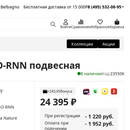
 Belbagno
Бесплатная доставка от 15 000Р
8 (495) 532-08-95
Войти
Сравнение
Избранное
Корзина
Коллекции
Акции
SO-RNN подвесная
В наличии
Код:
235506
ну
+243,95
бонуса
24 395
₽
-SO-RNN
При регистрации
- 1 220 руб.
a Nature
Оплата при
- 1 952 руб.
получении