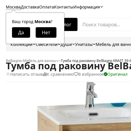
Москва
Доставка
Оплата
Контакты
Информация
Ваш город
Москва
?
Каталог
Коллекции
Смесители
Души
Унитазы
Мебель для ван
Belbagno
–
Мебель для ванны
–
Тумба под раковину BelBagno KRAFT 39-
Тумба под раковину BelB
Написать отзыв
К сравнению
В избранное
Оригинал