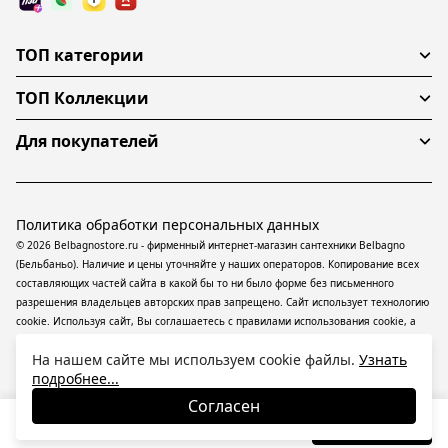
ТОП категории
ТОП Коллекции
Для покупателей
Политика обработки персональных данных
© 2026 Belbagnostore.ru - фирменный интернет-магазин сантехники Belbagno
(Бельбаньо). Наличие и цены уточняйте у наших операторов. Копирование всех
составляющих частей сайта в какой бы то ни было форме без письменного
разрешения владельцев авторских прав запрещено. Сайт использует технологию
cookie. Используя сайт, Вы соглашаетесь с правилами использования
cookie
, а
также даете согласие на обработку
персональных данных
На информационном
На нашем сайте мы используем cookie файлы.
Узнать
ресурсе применяются
рекомендательные технологии
(информационные
подробнее...
технологии предоставления информации на основе сбора, систематизации и
анализа сведений, относящихся к предпочтениям пользователей сети
Согласен
«Интернет», находящихся на территории Российской Федерации).
23 545
₽
В корзину