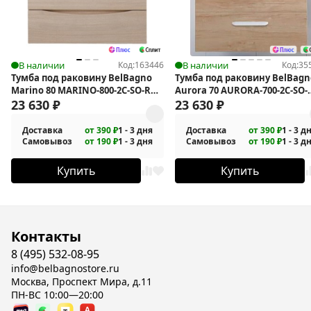
В наличии
Код:
163446
В наличии
Код:
35
Тумба под раковину BelBagno
Тумба под раковину BelBagn
Marino 80 MARINO-800-2C-SO-RG-
Aurora 70 AURORA-700-2C-SO-
P подвесная
23 630
₽
RNN подвесная
23 630
₽
Доставка
от 390 ₽
1 - 3 дня
Доставка
от 390 ₽
1 - 3 д
Самовывоз
от 190 ₽
1 - 3 дня
Самовывоз
от 190 ₽
1 - 3 д
Купить
Купить
Контакты
8 (495) 532-08-95
info@belbagnostore.ru
Москва, Проспект Мира, д.11
ПН-ВС 10:00—20:00