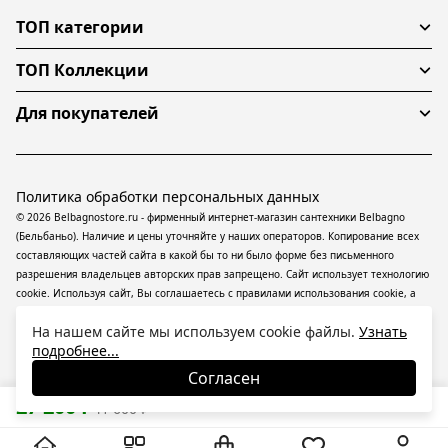
ТОП категории
ТОП Коллекции
Для покупателей
Политика обработки персональных данных
© 2026 Belbagnostore.ru - фирменный интернет-магазин сантехники Belbagno
(Бельбаньо). Наличие и цены уточняйте у наших операторов. Копирование всех
составляющих частей сайта в какой бы то ни было форме без письменного
разрешения владельцев авторских прав запрещено. Сайт использует технологию
cookie. Используя сайт, Вы соглашаетесь с правилами использования
cookie
, а
также даете согласие на обработку
персональных данных
На информационном
На нашем сайте мы используем cookie файлы.
Узнать
ресурсе применяются
рекомендательные технологии
(информационные
подробнее...
технологии предоставления информации на основе сбора, систематизации и
анализа сведений, относящихся к предпочтениям пользователей сети
Согласен
«Интернет», находящихся на территории Российской Федерации).
27 200
₽
41 600
₽