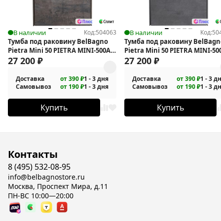
В наличии
Код:
504063
В наличии
Код:
50
Тумба под раковину BelBagno
Тумба под раковину BelBagn
Pietra Mini 50 PIETRA MINI-500AS-
Pietra Mini 50 PIETRA MINI-50
2C-SO-PT подвесная
27 200
₽
2C-SO-SCM подвесная
27 200
₽
Доставка
от 390 ₽
1 - 3 дня
Доставка
от 390 ₽
1 - 3 д
Самовывоз
от 190 ₽
1 - 3 дня
Самовывоз
от 190 ₽
1 - 3 д
Купить
Купить
Контакты
8 (495) 532-08-95
info@belbagnostore.ru
Москва, Проспект Мира, д.11
ПН-ВС 10:00—20:00