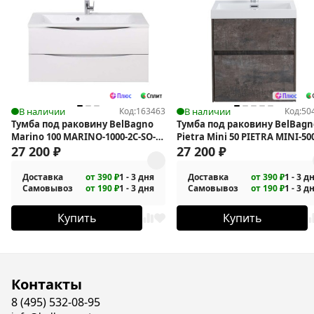
В наличии
Код:
163463
В наличии
Код:
50
Тумба под раковину BelBagno
Тумба под раковину BelBagn
Marino 100 MARINO-1000-2C-SO-
Pietra Mini 50 PIETRA MINI-50
BO-P подвесная
27 200
₽
2C-SO-PT подвесная
27 200
₽
Доставка
от 390 ₽
1 - 3 дня
Доставка
от 390 ₽
1 - 3 д
Самовывоз
от 190 ₽
1 - 3 дня
Самовывоз
от 190 ₽
1 - 3 д
Купить
Купить
Контакты
8 (495) 532-08-95