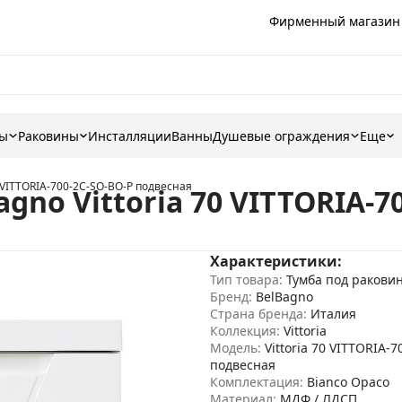
Фирменный магазин
ны
Раковины
Инсталляции
Ванны
Душевые ограждения
Еще
0 VITTORIA-700-2C-SO-BO-P подвесная
gno Vittoria 70 VITTORIA-7
Характеристики:
Тип товара:
Тумба под ракови
Бренд:
BelBagno
Страна бренда:
Италия
Коллекция:
Vittoria
Модель:
Vittoria 70 VITTORIA-
подвесная
Комплектация:
Bianco Opaco
Материал:
МДФ / ЛДСП