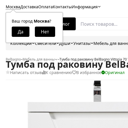
Москва
Доставка
Оплата
Контакты
Информация
Ваш город
Москва
?
Каталог
Коллекции
Смесители
Души
Унитазы
Мебель для ван
Belbagno
–
Мебель для ванны
–
Тумба под раковину BelBagno Vittoria 7
Тумба под раковину BelBa
Написать отзыв
К сравнению
В избранное
Оригинал