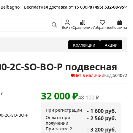
 Belbagno
Бесплатная доставка от 15 000Р
8 (495) 532-08-95
Войти
Сравнение
Избранное
Корзина
Коллекции
Акции
00-2C-SO-BO-P подвесная
Нет в наличии
Код:
504072
32 000
₽
ну
48 100
₽
При регистрации
- 1 600 руб.
700-2C-SO-BO-P
Оплата при
- 2 560 руб.
получении
При заказе 2
- 3 200 руб.