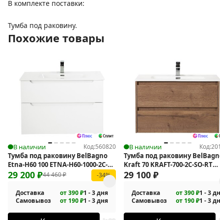
В комплекте поставки:
Тумба под раковину.
Похожие товары
В наличии
Код:
560820
В наличии
Код:
20
Тумба под раковину BelBagno
Тумба под раковину BelBagn
Etna-H60 100 ETNA-H60-1000-2C-
Kraft 70 KRAFT-700-2C-SO-RT
SO-BL-P подвесная
29 200
₽
подвесная
29 100
₽
44 460
₽
-34%
Доставка
от 390 ₽
1 - 3 дня
Доставка
от 390 ₽
1 - 3 д
Самовывоз
от 190 ₽
1 - 3 дня
Самовывоз
от 190 ₽
1 - 3 д