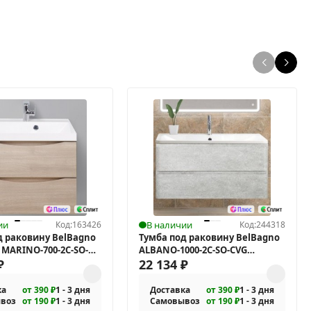
ии
Код:
163426
В наличии
Код:
244318
д раковину BelBagno
Тумба под раковину BelBagno
 MARINO-700-2C-SO-
ALBANO-1000-2C-SO-CVG
весная
₽
подвесная
22 134
₽
ка
от 390 ₽
1 - 3 дня
Доставка
от 390 ₽
1 - 3 дня
воз
от 190 ₽
1 - 3 дня
Самовывоз
от 190 ₽
1 - 3 дня