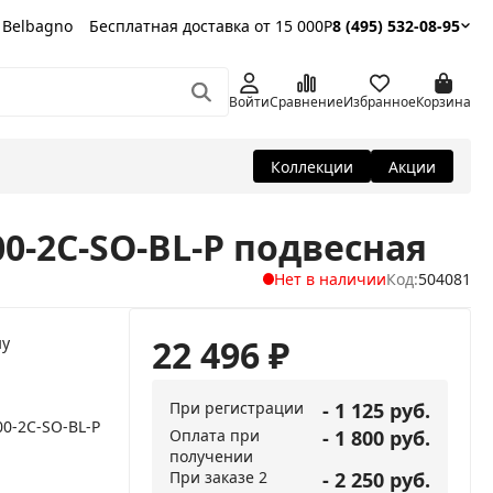
 Belbagno
Бесплатная доставка от 15 000Р
8 (495) 532-08-95
Войти
Сравнение
Избранное
Корзина
Коллекции
Акции
00-2C-SO-BL-P подвесная
Нет в наличии
Код:
504081
22 496
₽
ну
При регистрации
- 1 125 руб.
900-2C-SO-BL-P
Оплата при
- 1 800 руб.
получении
При заказе 2
- 2 250 руб.