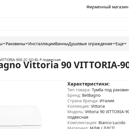
Фирменный магазин
ны
Раковины
Инсталляции
Ванны
Душевые ограждения
Еще
0 VITTORIA-900-2C-SO-BL-P подвесная
gno Vittoria 90 VITTORIA-9
Характеристики:
Тип товара:
Тумба под ракови
Бренд:
BelBagno
Страна бренда:
Италия
Коллекция:
Vittoria
Модель:
Vittoria 90 VITTORIA-
подвесная
Комплектация:
Bianco Lucido
Материал:
МДФ / ЛДСП