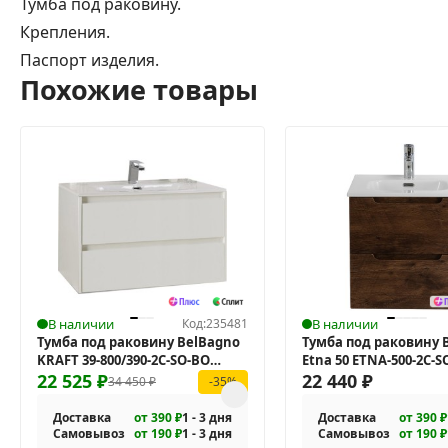
Тумба под раковину.
Крепления.
Паспорт изделия.
Похожие товары
В наличии
Код:
235481
В наличии
Тумба под раковину BelBagno
Тумба под раковину 
KRAFT 39-800/390-2C-SO-BO
Etna 50 ETNA-500-2C-
подвесная
22 525
₽
подвесная
22 440
₽
34 450
₽
-35%
Доставка
от 390 ₽
1 - 3 дня
Доставка
от 390 ₽
Самовывоз
от 190 ₽
1 - 3 дня
Самовывоз
от 190 ₽