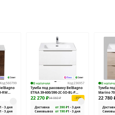
Код:
560799
В наличии
Код:
236957
В налич
BelBagno
Тумба под раковину BelBagno
Тумба по
SO-RW
ETNA 39-600/390-2C-SO-BL-P
Marino 70
подвесная
22 270
₽
RG-P под
22 780
34 060
₽
-35%
1 - 3 дня
Доставка
от 390 ₽
1 - 3 дня
Достав
1 - 3 дня
Самовывоз
от 190 ₽
1 - 3 дня
Самовы