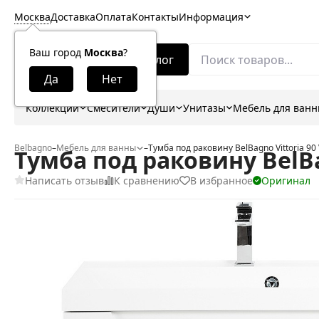
Москва
Доставка
Оплата
Контакты
Информация
Ваш город
Москва
?
Каталог
Коллекции
Смесители
Души
Унитазы
Мебель для ван
Belbagno
–
Мебель для ванны
–
Тумба под раковину BelBagno Vittoria 9
Тумба под раковину BelBa
Написать отзыв
К сравнению
В избранное
Оригинал