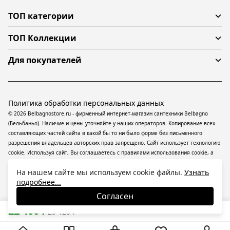
ТОП категории
ТОП Коллекции
Для покупателей
Политика обработки персональных данных
© 2026 Belbagnostore.ru - фирменный интернет-магазин сантехники Belbagno
(Бельбаньо). Наличие и цены уточняйте у наших операторов. Копирование всех
составляющих частей сайта в какой бы то ни было форме без письменного
разрешения владельцев авторских прав запрещено. Сайт использует технологию
cookie. Используя сайт, Вы соглашаетесь с правилами использования
cookie
, а
также даете согласие на обработку
персональных данных
На информационном
На нашем сайте мы используем cookie файлы.
Узнать
ресурсе применяются
рекомендательные технологии
(информационные
подробнее...
технологии предоставления информации на основе сбора, систематизации и
анализа сведений, относящихся к предпочтениям пользователей сети
Согласен
«Интернет», находящихся на территории Российской Федерации).
22 400
₽
29 120
₽