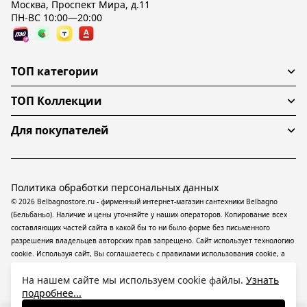
Москва, Проспект Мира, д.11
ПН-ВС 10:00—20:00
ТОП категории
ТОП Коллекции
Для покупателей
Политика обработки персональных данных
© 2026 Belbagnostore.ru - фирменный интернет-магазин сантехники Belbagno
(Бельбаньо). Наличие и цены уточняйте у наших операторов. Копирование всех
составляющих частей сайта в какой бы то ни было форме без письменного
разрешения владельцев авторских прав запрещено. Сайт использует технологию
cookie. Используя сайт, Вы соглашаетесь с правилами использования
cookie
, а
также даете согласие на обработку
персональных данных
На информационном
На нашем сайте мы используем cookie файлы.
Узнать
ресурсе применяются
рекомендательные технологии
(информационные
подробнее...
технологии предоставления информации на основе сбора, систематизации и
анализа сведений, относящихся к предпочтениям пользователей сети