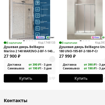
В наличии
Код:
1748133
В наличии
Код:
39
Душевая дверь BelBagno
Душевая дверь BelBagno Un
Marino 2 140 MARINO-2-BF-1-140-
180 UNO-195-BF-2-180-P-Cr
C-CR
27 900
₽
27 990
₽
Доставка
от 390 ₽
1 - 3 дня
Доставка
от 390 ₽
1 - 3 д
Самовывоз
от 190 ₽
1 - 3 дня
Самовывоз
от 190 ₽
1 - 3 д
Купить
Купить
Контакты