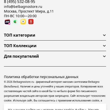
8 (495) 532-08-95
info@belbagnostore.ru
Москва, Проспект Мира, д.11
ПН-ВС 10:00—20:00
ТОП категории
ТОП Коллекции
Для покупателей
Политика обработки персональных данных
© 2026 Belbagnostore.ru - фирменный интернет-магазин сантехники Belbagno
(Бельбаньо). Наличие и цены уточняйте у наших операторов. Копирование всех
составляющих частей сайта в какой бы то ни было форме без письменного
разрешения владельцев авторских прав запрещено. Сайт использует технологию
cookie. Используя сайт, Вы соглашаетесь с правилами использования
cookie
, а
также даете согласие на обработку
персональных данных
На информационном
На нашем сайте мы используем cookie файлы.
Узнать
ресурсе применяются
рекомендательные технологии
(информационные