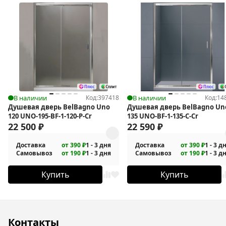
В наличии
Код:
397418
В наличии
Код:
14
Душевая дверь BelBagno Uno
Душевая дверь BelBagno Un
120 UNO-195-BF-1-120-P-Cr
135 UNO-BF-1-135-C-Cr
22 500
₽
22 590
₽
Доставка
от 390 ₽
1 - 3 дня
Доставка
от 390 ₽
1 - 3 д
Самовывоз
от 190 ₽
1 - 3 дня
Самовывоз
от 190 ₽
1 - 3 д
Купить
Купить
Контакты