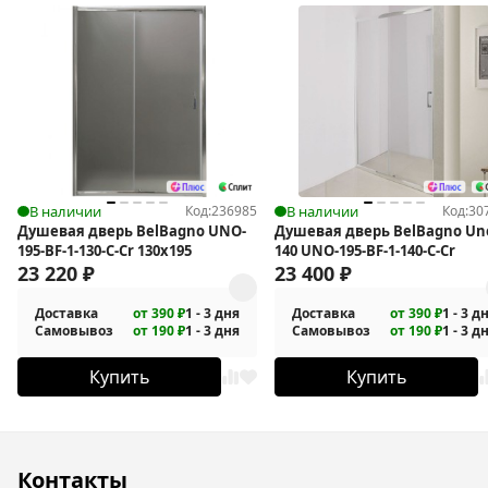
В наличии
Код:
236985
В наличии
Код:
30
Душевая дверь BelBagno UNO-
Душевая дверь BelBagno Un
195-BF-1-130-C-Cr 130х195
140 UNO-195-BF-1-140-C-Cr
23 220
₽
23 400
₽
Доставка
от 390 ₽
1 - 3 дня
Доставка
от 390 ₽
1 - 3 д
Самовывоз
от 190 ₽
1 - 3 дня
Самовывоз
от 190 ₽
1 - 3 д
Купить
Купить
Контакты