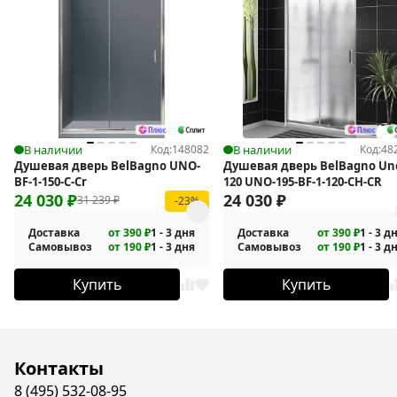
В наличии
Код:
148082
В наличии
Код:
48
Душевая дверь BelBagno UNO-
Душевая дверь BelBagno Un
BF-1-150-C-Cr
120 UNO-195-BF-1-120-CH-CR
24 030
₽
24 030
₽
31 239
₽
-23%
Доставка
от 390 ₽
1 - 3 дня
Доставка
от 390 ₽
1 - 3 д
Самовывоз
от 190 ₽
1 - 3 дня
Самовывоз
от 190 ₽
1 - 3 д
Купить
Купить
Контакты
8 (495) 532-08-95