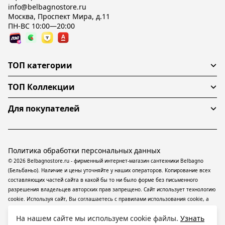
info@belbagnostore.ru
Москва, Проспект Мира, д.11
ПН-ВС 10:00—20:00
ТОП категории
ТОП Коллекции
Для покупателей
Политика обработки персональных данных
© 2026 Belbagnostore.ru - фирменный интернет-магазин сантехники Belbagno
(Бельбаньо). Наличие и цены уточняйте у наших операторов. Копирование всех
составляющих частей сайта в какой бы то ни было форме без письменного
разрешения владельцев авторских прав запрещено. Сайт использует технологию
cookie. Используя сайт, Вы соглашаетесь с правилами использования
cookie
, а
также даете согласие на обработку
персональных данных
На информационном
На нашем сайте мы используем cookie файлы.
Узнать
ресурсе применяются
рекомендательные технологии
(информационные