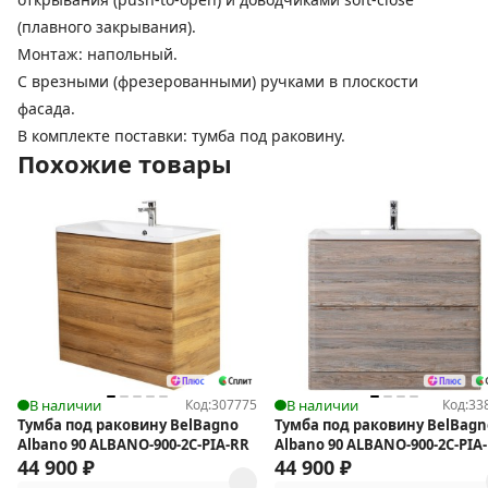
(плавного закрывания).
Монтаж: напольный.
C врезными (фрезерованными) ручками в плоскости
фасада.
В комплекте поставки: тумба под раковину.
Похожие товары
В наличии
Код:
307775
В наличии
Код:
33
Тумба под раковину BelBagno
Тумба под раковину BelBagn
Albano 90 ALBANO-900-2C-PIA-RR
Albano 90 ALBANO-900-2C-PIA-
44 900
₽
44 900
₽