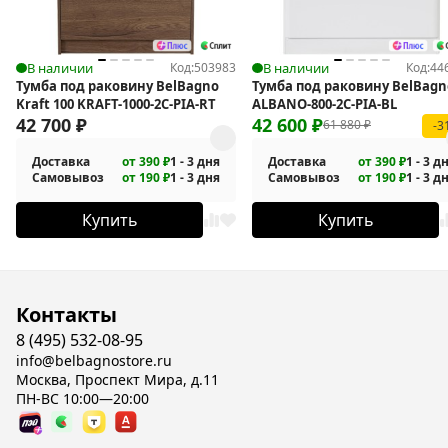
В наличии
Код:
503983
В наличии
Код:
44
Тумба под раковину BelBagno
Тумба под раковину BelBagn
Kraft 100 KRAFT-1000-2C-PIA-RT
ALBANO-800-2C-PIA-BL
42 700
₽
42 600
₽
61 880
₽
-3
Доставка
от 390 ₽
1 - 3 дня
Доставка
от 390 ₽
1 - 3 д
Самовывоз
от 190 ₽
1 - 3 дня
Самовывоз
от 190 ₽
1 - 3 д
Купить
Купить
Контакты
8 (495) 532-08-95
info@belbagnostore.ru
Москва, Проспект Мира, д.11
ПН-ВС 10:00—20:00