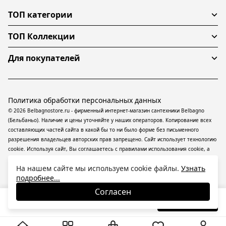
ТОП категории
ТОП Коллекции
Для покупателей
Политика обработки персональных данных
© 2026 Belbagnostore.ru - фирменный интернет-магазин сантехники Belbagno
(Бельбаньо). Наличие и цены уточняйте у наших операторов. Копирование всех
составляющих частей сайта в какой бы то ни было форме без письменного
разрешения владельцев авторских прав запрещено. Сайт использует технологию
cookie. Используя сайт, Вы соглашаетесь с правилами использования
cookie
, а
также даете согласие на обработку
персональных данных
На информационном
На нашем сайте мы используем cookie файлы.
Узнать
ресурсе применяются
рекомендательные технологии
(информационные
подробнее...
технологии предоставления информации на основе сбора, систематизации и
анализа сведений, относящихся к предпочтениям пользователей сети
Согласен
«Интернет», находящихся на территории Российской Федерации).
42 810
₽
В корзину