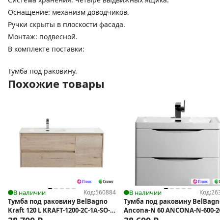
Оснащение: механизм доводчиков.
Ручки скрыты в плоскости фасада.
Монтаж: подвесной.
В комплекте поставки:
Тумба под раковину.
Похожие товары
В наличии
Код:
560884
В наличии
Код:
26
Тумба под раковину BelBagno
Тумба под раковину BelBagn
Kraft 120 L KRAFT-1200-2C-1A-SO-
Ancona-N 60 ANCONA-N-600-2
RGB-L подвесная
SO-BL подвесная