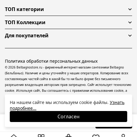
ТОП категории
ТОП Коллекции
Для покупателей
Политика обработки персональных данных
© 2026 Belbagnostore.ru - фирменный интернет-магазин сантехники Belbagno
(Бельбаньо). Наличие и цены уточняйте у наших операторов. Копирование всех
составляющих частей сайта в какой бы то ни было форме без письменного
разрешения владельцев авторских прав запрещено. Сайт использует технологию
cookie. Используя сайт, Вы соглашаетесь с правилами использования
cookie
, а
также даете согласие на обработку
персональных данных
На информационном
На нашем сайте мы используем cookie файлы.
Узнать
ресурсе применяются
рекомендательные технологии
(информационные
подробнее...
технологии предоставления информации на основе сбора, систематизации и
анализа сведений, относящихся к предпочтениям пользователей сети
Согласен
«Интернет», находящихся на территории Российской Федерации).
29 700
₽
В корзину
-34%
45 110
₽