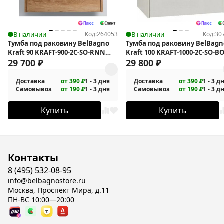
В наличии
Код:
264053
В наличии
Код:
30
Тумба под раковину BelBagno
Тумба под раковину BelBagn
Kraft 90 KRAFT-900-2C-SO-RNN
Kraft 100 KRAFT-1000-2C-SO-B
подвесная
29 700
₽
подвесная
29 800
₽
Доставка
от 390 ₽
1 - 3 дня
Доставка
от 390 ₽
1 - 3 д
Самовывоз
от 190 ₽
1 - 3 дня
Самовывоз
от 190 ₽
1 - 3 д
Купить
Купить
Контакты
8 (495) 532-08-95
info@belbagnostore.ru
Москва, Проспект Мира, д.11
ПН-ВС 10:00—20:00