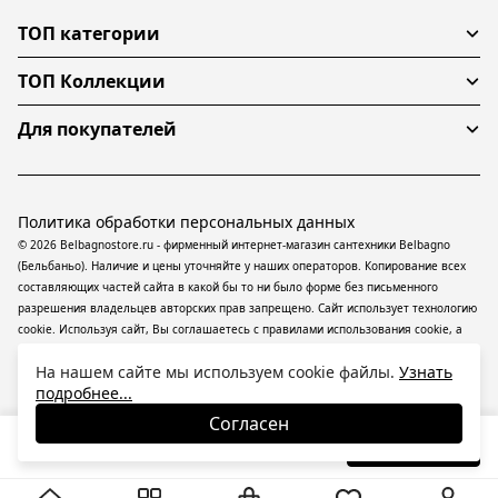
ТОП категории
ТОП Коллекции
Для покупателей
Политика обработки персональных данных
© 2026 Belbagnostore.ru - фирменный интернет-магазин сантехники Belbagno
(Бельбаньо). Наличие и цены уточняйте у наших операторов. Копирование всех
составляющих частей сайта в какой бы то ни было форме без письменного
разрешения владельцев авторских прав запрещено. Сайт использует технологию
cookie. Используя сайт, Вы соглашаетесь с правилами использования
cookie
, а
также даете согласие на обработку
персональных данных
На информационном
На нашем сайте мы используем cookie файлы.
Узнать
ресурсе применяются
рекомендательные технологии
(информационные
подробнее...
технологии предоставления информации на основе сбора, систематизации и
анализа сведений, относящихся к предпочтениям пользователей сети
Согласен
«Интернет», находящихся на территории Российской Федерации).
25 670
₽
В корзину