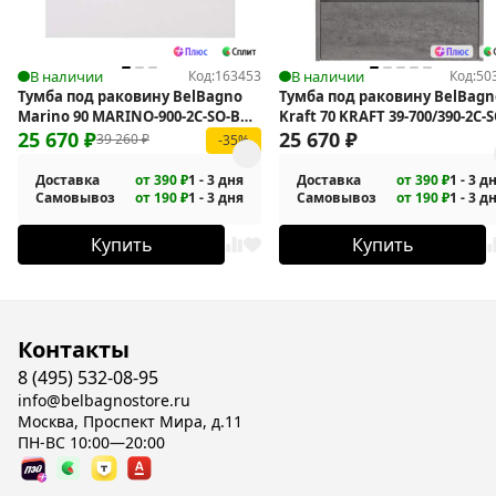
В наличии
Код:
163453
В наличии
Код:
50
Тумба под раковину BelBagno
Тумба под раковину BelBagn
Marino 90 MARINO-900-2C-SO-BO-
Kraft 70 KRAFT 39-700/390-2C-S
P подвесная
25 670
₽
CG подвесная
25 670
₽
39 260
₽
-35%
Доставка
от 390 ₽
1 - 3 дня
Доставка
от 390 ₽
1 - 3 д
Самовывоз
от 190 ₽
1 - 3 дня
Самовывоз
от 190 ₽
1 - 3 д
Купить
Купить
Контакты
8 (495) 532-08-95
info@belbagnostore.ru
Москва, Проспект Мира, д.11
ПН-ВС 10:00—20:00