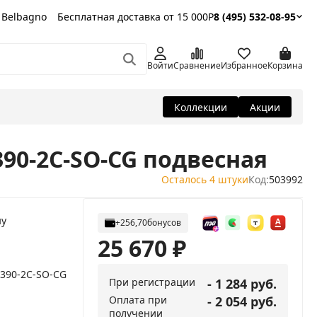
 Belbagno
Бесплатная доставка от 15 000Р
8 (495) 532-08-95
Войти
Сравнение
Избранное
Корзина
Коллекции
Акции
390-2C-SO-CG подвесная
Осталось 4 штуки
Код:
503992
ну
+256,70
бонусов
25 670
₽
/390-2C-SO-CG
При регистрации
- 1 284 руб.
Оплата при
- 2 054 руб.
получении