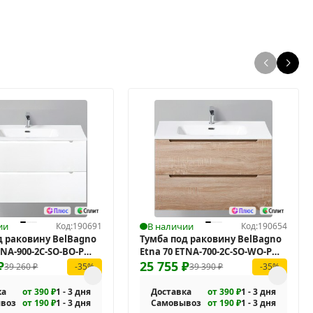
ии
Код:
190691
В наличии
Код:
190654
д раковину BelBagno
Тумба под раковину BelBagno
TNA-900-2C-SO-BO-P
Etna 70 ETNA-700-2C-SO-WO-P
ая
₽
подвесная
25 755
₽
39 260
₽
39 390
₽
-35%
-35%
ка
от 390 ₽
1 - 3 дня
Доставка
от 390 ₽
1 - 3 дня
воз
от 190 ₽
1 - 3 дня
Самовывоз
от 190 ₽
1 - 3 дня