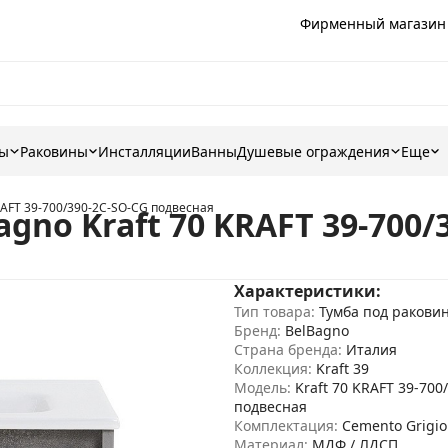
Фирменный магазин
ны
Раковины
Инсталляции
Ванны
Душевые ограждения
Еще
RAFT 39-700/390-2C-SO-CG подвесная
gno Kraft 70 KRAFT 39-700/
Характеристики:
Тип товара:
Тумба под ракови
Бренд:
BelBagno
Страна бренда:
Италия
Коллекция:
Kraft 39
Модель:
Kraft 70 KRAFT 39-700
подвесная
Комплектация:
Cemento Grigio
Материал:
МДФ / ЛДСП