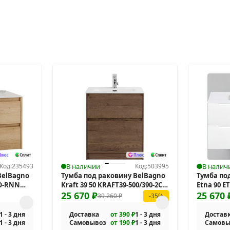
Код:
235493
В наличии
Код:
503995
В налич
BelBagno
Тумба под раковину BelBagno
Тумба по
SO-RNN
Kraft 39 50 KRAFT39-500/390-2C-
Etna 90 E
PIA-RT
25 670
₽
подвесн
25 670
39 260
₽
-35%
1 - 3 дня
Доставка
от 390 ₽
1 - 3 дня
Достав
1 - 3 дня
Самовывоз
от 190 ₽
1 - 3 дня
Самовы