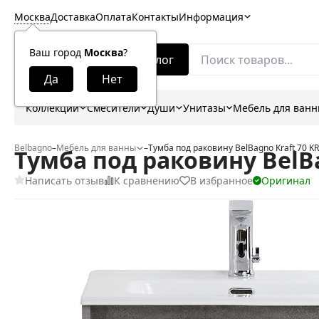
Москва
Доставка
Оплата
Контакты
Информация
Ваш город
Москва
?
Каталог
Коллекции
Смесители
Души
Унитазы
Мебель для ван
Belbagno
–
Мебель для ванны
–
Тумба под раковину BelBagno Kraft 70 K
Тумба под раковину BelBa
Написать отзыв
К сравнению
В избранное
Оригинал