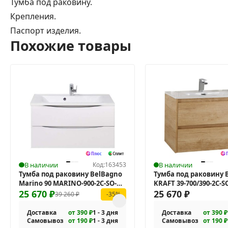
Тумба под раковину.
Крепления.
Паспорт изделия.
Похожие товары
В наличии
Код:
163453
В наличии
Тумба под раковину BelBagno
Тумба под раковину 
Marino 90 MARINO-900-2C-SO-
KRAFT 39-700/390-2C-
BO-P подвесная
25 670
₽
подвесная
25 670
₽
39 260
₽
-35%
Доставка
от 390 ₽
1 - 3 дня
Доставка
от 390 ₽
Самовывоз
от 190 ₽
1 - 3 дня
Самовывоз
от 190 ₽