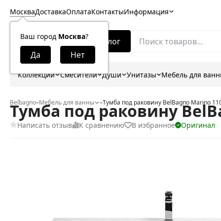
Москва
Доставка
Оплата
Контакты
Информация
Ваш город
Москва
?
Каталог
Коллекции
Смесители
Души
Унитазы
Мебель для ван
Belbagno
–
Мебель для ванны
–
Тумба под раковину BelBagno Marino 1
Тумба под раковину BelB
Написать отзыв
К сравнению
В избранное
Оригинал