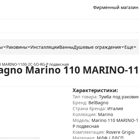
Фирменный магазин
ны
Раковины
Инсталляции
Ванны
Душевые ограждения
Еще
10 MARINO-1100-2C-SO-RG-P подвесная
agno Marino 110 MARINO-11
Характеристики:
Тип товара:
Тумба под ракови
Бренд:
BelBagno
Страна бренда:
Италия
Коллекция:
Marino
Модель:
Marino 110 MARINO-1
P подвесная
Комплектация:
Rovere Grigio
Материал:
МДФ / ЛДСП