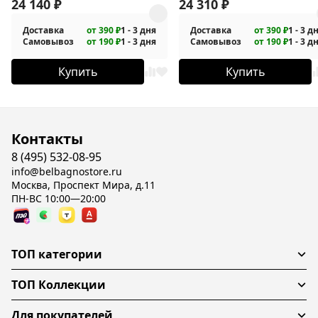
подвесная
24 140
₽
подвесная
24 310
₽
Доставка
от 390 ₽
1 - 3 дня
Доставка
от 390 ₽
1 - 3 д
Самовывоз
от 190 ₽
1 - 3 дня
Самовывоз
от 190 ₽
1 - 3 д
Купить
Купить
Контакты
8 (495) 532-08-95
info@belbagnostore.ru
Москва, Проспект Мира, д.11
ПН-ВС 10:00—20:00
ТОП категории
ТОП Коллекции
Для покупателей