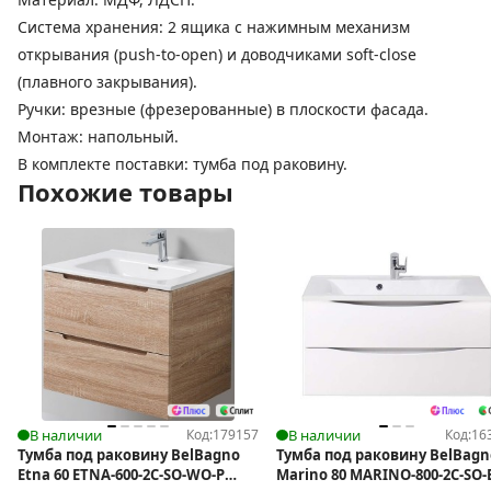
Система хранения: 2 ящика с нажимным механизм
открывания (push-to-open) и доводчиками soft-close
(плавного закрывания).
Ручки: врезные (фрезерованные) в плоскости фасада.
Монтаж: напольный.
В комплекте поставки: тумба под раковину.
Похожие товары
В наличии
Код:
179157
В наличии
Код:
16
Тумба под раковину BelBagno
Тумба под раковину BelBagn
Etna 60 ETNA-600-2C-SO-WO-P
Marino 80 MARINO-800-2C-SO-