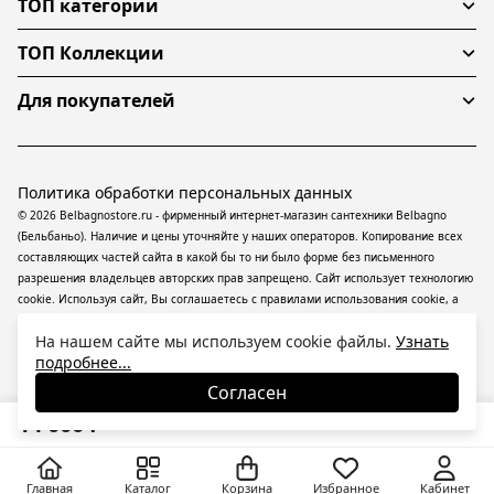
ТОП категории
ТОП Коллекции
Для покупателей
Политика обработки персональных данных
© 2026 Belbagnostore.ru - фирменный интернет-магазин сантехники Belbagno
(Бельбаньо). Наличие и цены уточняйте у наших операторов. Копирование всех
составляющих частей сайта в какой бы то ни было форме без письменного
разрешения владельцев авторских прав запрещено. Сайт использует технологию
cookie. Используя сайт, Вы соглашаетесь с правилами использования
cookie
, а
также даете согласие на обработку
персональных данных
На информационном
На нашем сайте мы используем cookie файлы.
Узнать
ресурсе применяются
рекомендательные технологии
(информационные
подробнее...
технологии предоставления информации на основе сбора, систематизации и
анализа сведений, относящихся к предпочтениям пользователей сети
Согласен
«Интернет», находящихся на территории Российской Федерации).
14 000
₽
Главная
Каталог
Корзина
Избранное
Кабинет