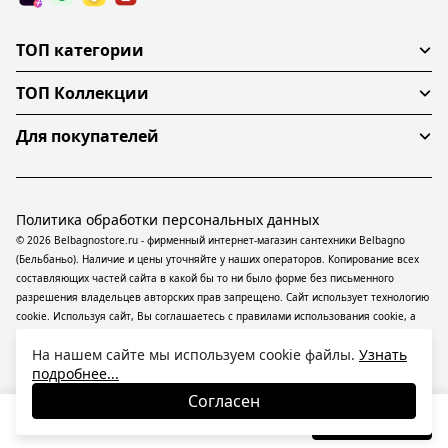
ТОП категории
ТОП Коллекции
Для покупателей
Политика обработки персональных данных
© 2026 Belbagnostore.ru - фирменный интернет-магазин сантехники Belbagno
(Бельбаньо). Наличие и цены уточняйте у наших операторов. Копирование всех
составляющих частей сайта в какой бы то ни было форме без письменного
разрешения владельцев авторских прав запрещено. Сайт использует технологию
cookie. Используя сайт, Вы соглашаетесь с правилами использования
cookie
, а
также даете согласие на обработку
персональных данных
На информационном
На нашем сайте мы используем cookie файлы.
Узнать
ресурсе применяются
рекомендательные технологии
(информационные
подробнее...
технологии предоставления информации на основе сбора, систематизации и
анализа сведений, относящихся к предпочтениям пользователей сети
Согласен
«Интернет», находящихся на территории Российской Федерации).
14 000
₽
В корзину