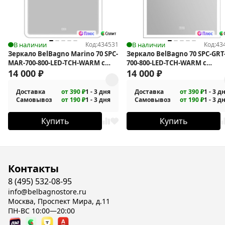
В наличии
Код:
434531
В наличии
Код:
43
Зеркало BelBagno Marino 70 SPC-
Зеркало BelBagno 70 SPC-GRT
MAR-700-800-LED-TCH-WARM с
700-800-LED-TCH-WARM с
подсветкой с подогревом
14 000
₽
подсветкой с подогревом
14 000
₽
Доставка
от 390 ₽
1 - 3 дня
Доставка
от 390 ₽
1 - 3 д
Самовывоз
от 190 ₽
1 - 3 дня
Самовывоз
от 190 ₽
1 - 3 д
Купить
Купить
Контакты
8 (495) 532-08-95
info@belbagnostore.ru
Москва, Проспект Мира, д.11
ПН-ВС 10:00—20:00